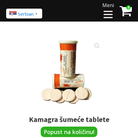
Meni
0
Serbian
▼
Kamagra šumeće tablete
Popust na količinu!