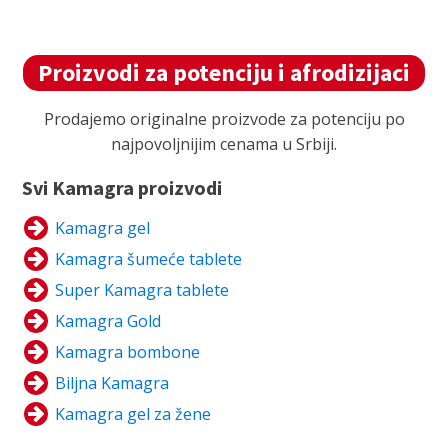
stranici
stranici
proizvoda.
proizvoda.
Proizvodi za potenciju i afrodizijaci
Prodajemo originalne proizvode za potenciju po
najpovoljnijim cenama u Srbiji.
Svi Kamagra proizvodi
Kamagra gel
Kamagra šumeće tablete
Super Kamagra tablete
Kamagra Gold
Kamagra bombone
Biljna Kamagra
Kamagra gel za žene