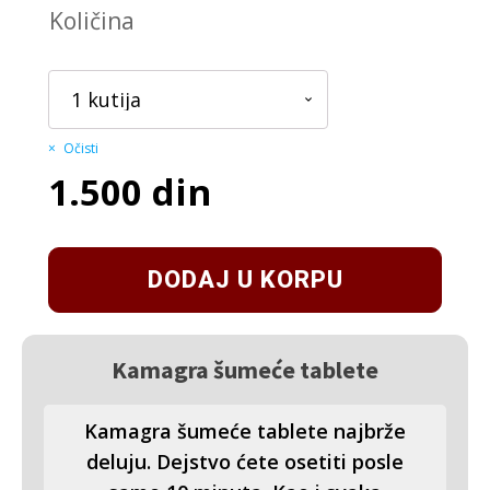
Količina
Očisti
1.500
din
DODAJ U KORPU
Kamagra šumeće tablete
Kamagra šumeće tablete najbrže
deluju. Dejstvo ćete osetiti posle