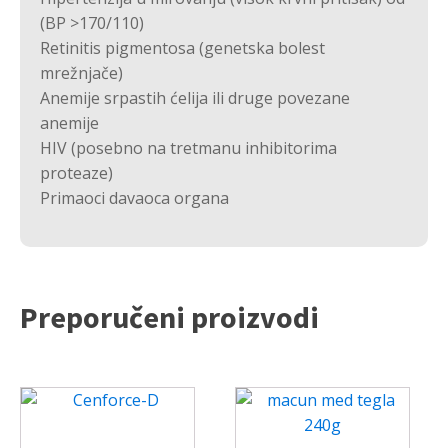
(BP >170/110)
Retinitis pigmentosa (genetska bolest
mrežnjače)
Anemije srpastih ćelija ili druge povezane
anemije
HIV (posebno na tretmanu inhibitorima
proteaze)
Primaoci davaoca organa
Preporučeni proizvodi
Ovaj
Ovaj
proizvod
proizvod