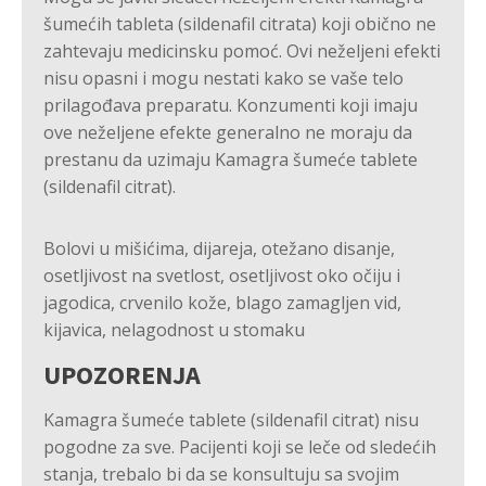
šumećih tableta (sildenafil citrata) koji obično ne
zahtevaju medicinsku pomoć. Ovi neželjeni efekti
nisu opasni i mogu nestati kako se vaše telo
prilagođava preparatu. Konzumenti koji imaju
ove neželjene efekte generalno ne moraju da
prestanu da uzimaju Kamagra šumeće tablete
(sildenafil citrat).
Bolovi u mišićima, dijareja, otežano disanje,
osetljivost na svetlost, osetljivost oko očiju i
jagodica, crvenilo kože, blago zamagljen vid,
kijavica, nelagodnost u stomaku
UPOZORENJA
Kamagra šumeće tablete (sildenafil citrat) nisu
pogodne za sve. Pacijenti koji se leče od sledećih
stanja, trebalo bi da se konsultuju sa svojim