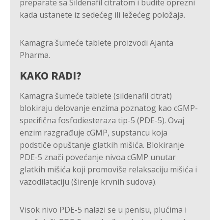
preparate sa Sildenafil citratom i budite oprezni
kada ustanete iz sedećeg ili ležećeg položaja.
Kamagra šumeće tablete proizvodi Ajanta
Pharma.
KAKO RADI?
Kamagra šumeće tablete (sildenafil citrat)
blokiraju delovanje enzima poznatog kao cGMP-
specifična fosfodiesteraza tip-5 (PDE-5). Ovaj
enzim razgrađuje cGMP, supstancu koja
podstiče opuštanje glatkih mišića. Blokiranje
PDE-5 znači povećanje nivoa cGMP unutar
glatkih mišića koji promoviše relaksaciju mišića i
vazodilataciju (širenje krvnih sudova).
Visok nivo PDE-5 nalazi se u penisu, plućima i