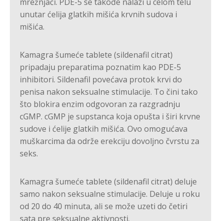
mrežnjači. PDE-5 se takođe nalazi u celom telu
unutar ćelija glatkih mišića krvnih sudova i
mišića.
Kamagra šumeće tablete (sildenafil citrat)
pripadaju preparatima poznatim kao PDE-5
inhibitori. Sildenafil povećava protok krvi do
penisa nakon seksualne stimulacije. To čini tako
što blokira enzim odgovoran za razgradnju
cGMP. cGMP je supstanca koja opušta i širi krvne
sudove i ćelije glatkih mišića. Ovo omogućava
muškarcima da održe erekciju dovoljno čvrstu za
seks.
Kamagra šumeće tablete (sildenafil citrat) deluje
samo nakon seksualne stimulacije. Deluje u roku
od 20 do 40 minuta, ali se može uzeti do četiri
sata pre seksualne aktivnosti.