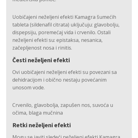
Uobičajeni neželjeni efekti Kamagra šumećih
tableta (sildenafil citrata) uključuju: glavobolju,
dispepsiju, poremećaj vida i crvenilo. Ostali
neželjeni efekti su: epistaksa, nesanica,
začepljenost nosa i rinitis.
Česti neželjeni efekti
Ovi uobičajeni neželjeni efekti su povezani sa
dehidracijom i obično nestaju povećanim
unosom vode.
Crvenilo, glavobolja, zapušen nos, suvoća u
očima, blaga mučnina
Retki neželjeni efekti
Mogu se javiti sledeći neželjeni efekti Kamagra