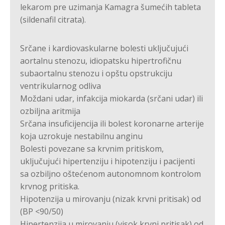
lekarom pre uzimanja Kamagra šumećih tableta
(sildenafil citrata).
Srčane i kardiovaskularne bolesti uključujući
aortalnu stenozu, idiopatsku hipertrofičnu
subaortalnu stenozu i opštu opstrukciju
ventrikularnog odliva
Moždani udar, infakcija miokarda (srčani udar) ili
ozbiljna aritmija
Srčana insuficijencija ili bolest koronarne arterije
koja uzrokuje nestabilnu anginu
Bolesti povezane sa krvnim pritiskom,
uključujući hipertenziju i hipotenziju i pacijenti
sa ozbiljno oštećenom autonomnom kontrolom
krvnog pritiska.
Hipotenzija u mirovanju (nizak krvni pritisak) od
(BP <90/50)
Hipertenzija u mirovanju (visok krvni pritisak) od