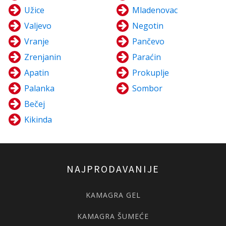
Užice
Mladenovac
Valjevo
Negotin
Vranje
Pančevo
Zrenjanin
Paraćin
Apatin
Prokuplje
Palanka
Sombor
Bečej
Kikinda
NAJPRODAVANIJE
KAMAGRA GEL
KAMAGRA ŠUMEĆE