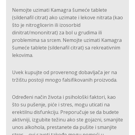
Nemojte uzimati Kamagra šumeće tablete
(sildenafil citrat) ako uzimate i lekove nitrata (kao
što je nitroglicerin ili izosorbid
dinitrat/mononitrat) za bol u grudima ili
problemima sa srcem. Nemojte uzimati Kamagra
šumeće tablete (sildenafil citrat) sa rekreativnim
lekovima.
Uvek kupujte od proverenog dobavljača jer na
tržištu postoji mnogo falsifikovanih proizvoda.
Određeni način života i psihološki faktori, kao
što su pušenje, piće i stres, mogu uticati na
erektilnu disfunkciju. Preporučuje se da budete
aktivniji, izgubite težinu ako ste gojazni, smanjite
unos alkohola, prestanete da pušite i smanjite
stres – ovi saveti takođe mogu pomoći u