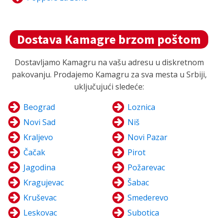
Dostava Kamagre brzom poštom
Dostavljamo Kamagru na vašu adresu u diskretnom
pakovanju. Prodajemo Kamagru za sva mesta u Srbiji,
uključujući sledeće:
Beograd
Loznica
Novi Sad
Niš
Kraljevo
Novi Pazar
Čačak
Pirot
Jagodina
Požarevac
Kragujevac
Šabac
Kruševac
Smederevo
Leskovac
Subotica