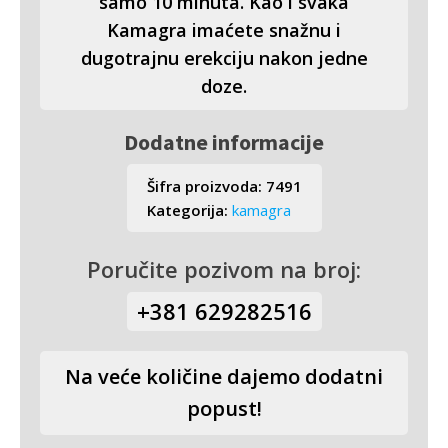
samo 10 minuta. Kao i svaka
Kamagra imaćete snažnu i
dugotrajnu erekciju nakon jedne
doze.
Dodatne informacije
Šifra proizvoda:
7491
Kategorija:
kamagra
Poručite pozivom na broj:
+381 629282516
Na veće količine dajemo dodatni
popust!