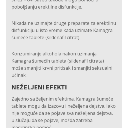
poboljšanju erektilne disfunkcije.
Nikada ne uzimajte druge preparate za erektilnu
disfunkciju u isto vreme kada uzimate Kamagra
šumeće tablete (sildenafil citrat).
Konzumiranje alkohola nakon uzimanja
Kamagra šumećih tableta (sildenafil citrata)
može smanjiti krvni pritisak i smanjiti seksualni
učinak.
NEŽELJENI EFEKTI
Zajedno sa željenim efektima, Kamagra šumeće
tablete mogu da izazovu i neželjena dejstva. Iako
nije moguće da se pojave sva neželjena dejstva,
u slučaju da se pojave, možda zatreba
medicinska pomoć.