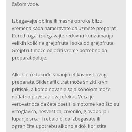
čašom vode.
Izbegavajte obilne ili masne obroke blizu
vremena kada nameravate da uzmete preparat.
Pored toga, izbegavajte redovnu konzumaciju
velikih količina grejpfruta i soka od grejpfruta.
Grejpfrut može odložiti vreme potrebno da
preparat deluje.
Alkohol će takođe smanjiti efikasnost ovog
preparata. Sildenafil citrat može sniziti krvni
pritisak, a kombinovanje sa alkoholom može
dodatno povećati ovaj efekat. Veća je
verovatnoća da ćete osetiti simptome kao što su
vrtoglavica, nesvestica, crvenilo, glavobolja i
lupanje srca. Trebalo bi da izbegavate ili
ograničite upotrebu alkohola dok koristite