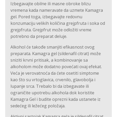
Izbegavajte obilne ili masne obroke blizu
vremena kada nameravate da uzmete Kamagra
gel. Pored toga, izbegavajte redovnu
konzumaciju velikih količina grejpfruta i soka od
grejpfruta. Grejpfrut može odložiti vreme
potrebno da preparat deluje.
Alkohol će takođe smanjiti efikasnost ovog
preparata. Kamagra gel (sildenafil citrat) može
sniziti krvni pritisak, a kombinovanje sa
alkoholom može dodatno povećati ovaj efekat.
Veća je verovatnoća da ćete osetiti simptome
kao što su vrtoglavica, crvenilo, glavobolja i
lupanje srca. Trebalo bi da izbegavate ili
ograničite upotrebu alkohola dok koristite
Kamagra Gel i budite oprezni kada ustanete iz
sedećeg ili ležećeg položaja.
Aktivni sastojak Kamagra gela je sildenafil citrat.