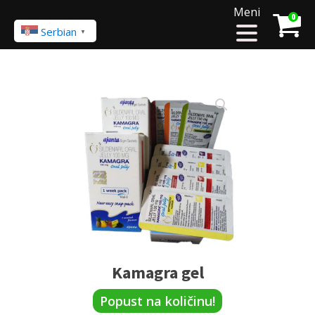
Meni
0
Serbian
▼
Kamagra gel
Popust na količinu!