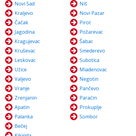
Novi Sad
Niš
Kraljevo
Novi Pazar
Čačak
Pirot
Jagodina
Požarevac
Kragujevac
Šabac
Kruševac
Smederevo
Leskovac
Subotica
Užice
Mladenovac
Valjevo
Negotin
Vranje
Pančevo
Zrenjanin
Paraćin
Apatin
Prokuplje
Palanka
Sombor
Bečej
Kikinda