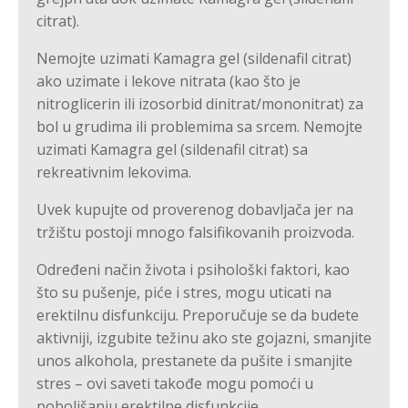
citrat).
Nemojte uzimati Kamagra gel (sildenafil citrat)
ako uzimate i lekove nitrata (kao što je
nitroglicerin ili izosorbid dinitrat/mononitrat) za
bol u grudima ili problemima sa srcem. Nemojte
uzimati Kamagra gel (sildenafil citrat) sa
rekreativnim lekovima.
Uvek kupujte od proverenog dobavljača jer na
tržištu postoji mnogo falsifikovanih proizvoda.
Određeni način života i psihološki faktori, kao
što su pušenje, piće i stres, mogu uticati na
erektilnu disfunkciju. Preporučuje se da budete
aktivniji, izgubite težinu ako ste gojazni, smanjite
unos alkohola, prestanete da pušite i smanjite
stres – ovi saveti takođe mogu pomoći u
poboljšanju erektilne disfunkcije.