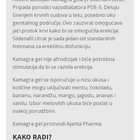
Pripada porodici vazodilatatora PDE-5. Deluju
širenjem krvnih sudova u telu, posebno oko
genitalnog područja. Ovo zauzvrat omogućava
jači protok krvi kako bi se omogućila erekcija.
Sildenafil citrat je sada jedan od standardnih
tretmana za erektilnu disfunkciju.
Kamagra gel nije afrodizijak i biće potrebna
stimulacija da bi se razvila erekcija.
Kamagra gel se isporučuje u nizu ukusa i
količine mogu uključivati mentu, čokoladu,
bananu, narandžu, mango, jagodu, ananas i
vanilu. Izbor mešovitih ukusa biće poslat u
svakoj porudžbini.
Kamagra gel proizvodi Ajanta Pharma.
KAKO RADI?