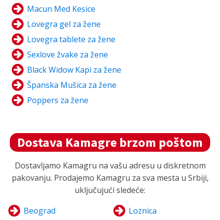
Macun Med Kesice
Lovegra gel za žene
Lovegra tablete za žene
Sexlove žvake za žene
Black Widow Kapi za žene
Španska Mušica za žene
Poppers za žene
Dostava Kamagre brzom poštom
Dostavljamo Kamagru na vašu adresu u diskretnom
pakovanju. Prodajemo Kamagru za sva mesta u Srbiji,
uključujući sledeće:
Beograd
Loznica