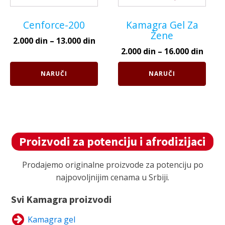
biti
biti
Cenforce-200
Kamagra Gel Za
izabrane
izabrane
Žene
na
na
2.000
din
–
13.000
din
stranici
stranici
2.000
din
–
16.000
din
proizvoda.
proizvoda.
NARUČI
NARUČI
Proizvodi za potenciju i afrodizijaci
Prodajemo originalne proizvode za potenciju po
najpovoljnijim cenama u Srbiji.
Svi Kamagra proizvodi
Kamagra gel