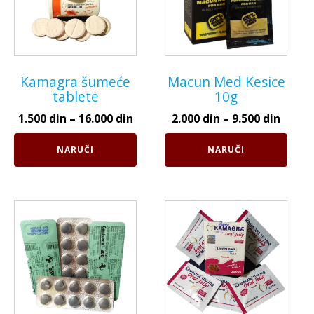
varijanti.
varijanti.
Opcije
Opcije
mogu
mogu
biti
biti
Kamagra šumeće
Macun Med Kesice
izabrane
izabrane
tablete
10g
na
na
stranici
stranici
1.500
din
–
16.000
din
2.000
din
–
9.500
din
proizvoda.
proizvoda.
NARUČI
NARUČI
Ovaj
Ovaj
proizvod
proizvod
ima
ima
više
više
varijanti.
varijanti.
Opcije
Opcije
mogu
mogu