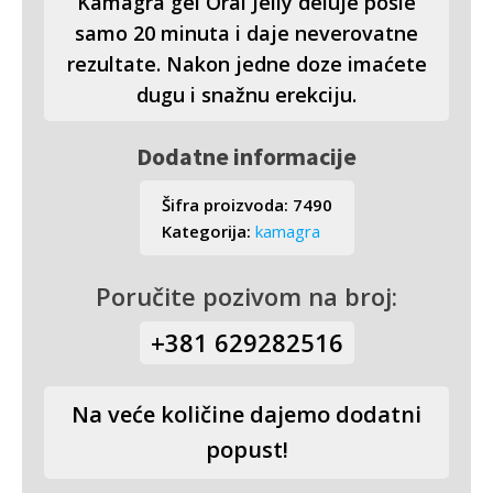
Kamagra gel Oral Jelly deluje posle
samo 20 minuta i daje neverovatne
rezultate. Nakon jedne doze imaćete
dugu i snažnu erekciju.
Dodatne informacije
Šifra proizvoda:
7490
Kategorija:
kamagra
Poručite pozivom na broj:
+381 629282516
Na veće količine dajemo dodatni
popust!