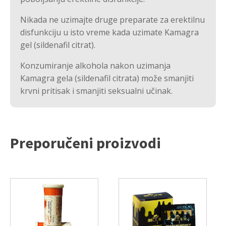
Nikada ne uzimajte druge preparate za erektilnu
disfunkciju u isto vreme kada uzimate Kamagra
gel (sildenafil citrat).
Konzumiranje alkohola nakon uzimanja
Kamagra gela (sildenafil citrata) može smanjiti
krvni pritisak i smanjiti seksualni učinak.
Preporučeni proizvodi
Ovaj
Ovaj
proizvod
proizvod
ima
ima
više
više