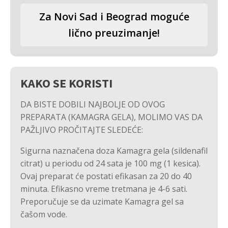
Za Novi Sad i Beograd moguće
lično preuzimanje!
KAKO SE KORISTI
DA BISTE DOBILI NAJBOLJE OD OVOG
PREPARATA (KAMAGRA GELA), MOLIMO VAS DA
PAŽLJIVO PROČITAJTE SLEDEĆE:
Sigurna naznačena doza Kamagra gela (sildenafil
citrat) u periodu od 24 sata je 100 mg (1 kesica).
Ovaj preparat će postati efikasan za 20 do 40
minuta. Efikasno vreme tretmana je 4-6 sati.
Preporučuje se da uzimate Kamagra gel sa
čašom vode.