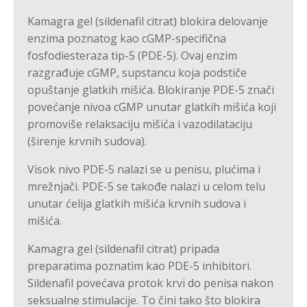
Kamagra gel (sildenafil citrat) blokira delovanje
enzima poznatog kao cGMP-specifična
fosfodiesteraza tip-5 (PDE-5). Ovaj enzim
razgrađuje cGMP, supstancu koja podstiče
opuštanje glatkih mišića. Blokiranje PDE-5 znači
povećanje nivoa cGMP unutar glatkih mišića koji
promoviše relaksaciju mišića i vazodilataciju
(širenje krvnih sudova).
Visok nivo PDE-5 nalazi se u penisu, plućima i
mrežnjači. PDE-5 se takođe nalazi u celom telu
unutar ćelija glatkih mišića krvnih sudova i
mišića.
Kamagra gel (sildenafil citrat) pripada
preparatima poznatim kao PDE-5 inhibitori.
Sildenafil povećava protok krvi do penisa nakon
seksualne stimulacije. To čini tako što blokira