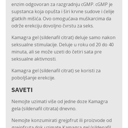
enzim odgovoran za razgradnju cGMP. cGMP je
supstanca koja opušta i širi krvne sudove i ćelije
glatkih mišića. Ovo omogućava muškarcima da
održe erekciju dovoljno čvrstu za seks.
Kamagra gel (sildenafil citrat) deluje samo nakon
seksualne stimulacije. Deluje u roku od 20 do 40
minuta, ali se može uzeti do četiri sata pre
seksualne aktivnosti.
Kamagra gel (sildenafil citrat) se koristi za
poboljšanje erekcije.
SAVETI
Nemojte uzimati više od jedne doze Kamagra
gela (sildenafil citrata) dnevno.
Nemojte konzumirati grejpfrut ili proizvode od
grejpfruta dok uzimate Kamagra gel (sildenafil